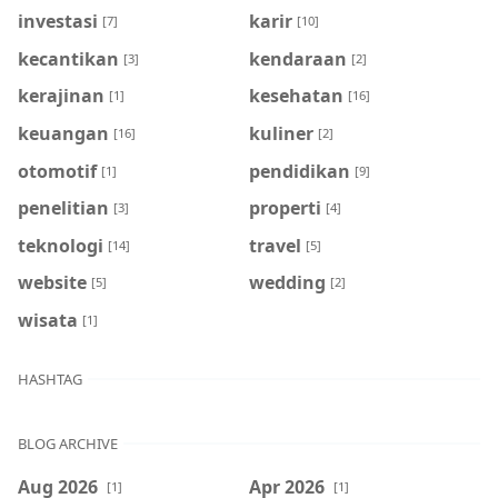
investasi
karir
[7]
[10]
kecantikan
kendaraan
[3]
[2]
kerajinan
kesehatan
[1]
[16]
keuangan
kuliner
[16]
[2]
otomotif
pendidikan
[1]
[9]
penelitian
properti
[3]
[4]
teknologi
travel
[14]
[5]
website
wedding
[5]
[2]
wisata
[1]
HASHTAG
BLOG ARCHIVE
Aug 2026
Apr 2026
[1]
[1]