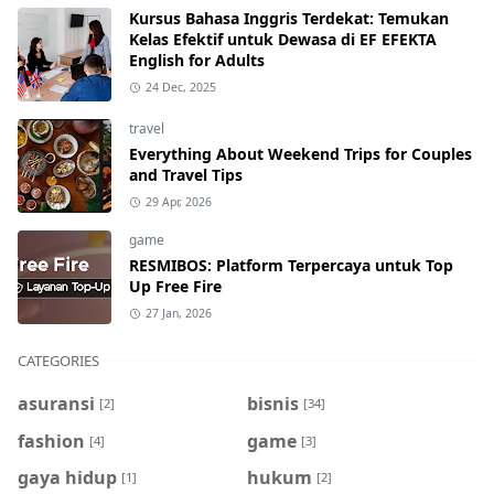
Kursus Bahasa Inggris Terdekat: Temukan
Kelas Efektif untuk Dewasa di EF EFEKTA
English for Adults
24 Dec, 2025
travel
Everything About Weekend Trips for Couples
and Travel Tips
29 Apr, 2026
game
RESMIBOS: Platform Terpercaya untuk Top
Up Free Fire
27 Jan, 2026
CATEGORIES
asuransi
bisnis
[2]
[34]
fashion
game
[4]
[3]
gaya hidup
hukum
[1]
[2]