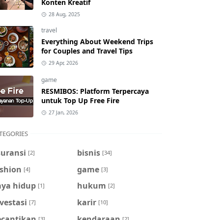
Konten Kreatif
28 Aug, 2025
travel
Everything About Weekend Trips
for Couples and Travel Tips
29 Apr, 2026
game
RESMIBOS: Platform Terpercaya
untuk Top Up Free Fire
27 Jan, 2026
TEGORIES
suransi
bisnis
[2]
[34]
ashion
game
[4]
[3]
aya hidup
hukum
[1]
[2]
vestasi
karir
[7]
[10]
ecantikan
kendaraan
[3]
[2]