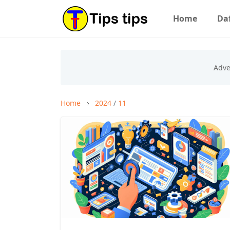
Home
Daf
Home
2024
/
11