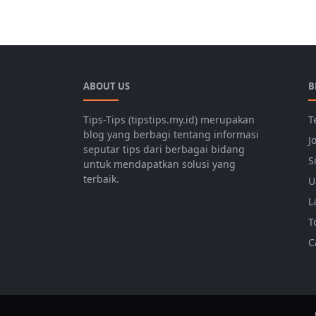
ABOUT US
B
Tips-Tips (tipstips.my.id) merupakan
T
blog yang berbagi tentang informasi
J
seputar tips dari berbagai bidang
S
untuk mendapatkan solusi yang
terbaik.
U
L
T
C