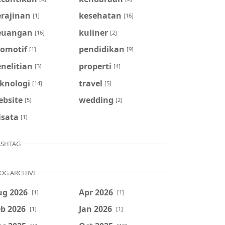
erajinan
kesehatan
[1]
[16]
euangan
kuliner
[16]
[2]
tomotif
pendidikan
[1]
[9]
nelitian
properti
[3]
[4]
eknologi
travel
[14]
[5]
ebsite
wedding
[5]
[2]
isata
[1]
SHTAG
OG ARCHIVE
ug 2026
Apr 2026
[1]
[1]
b 2026
Jan 2026
[1]
[1]