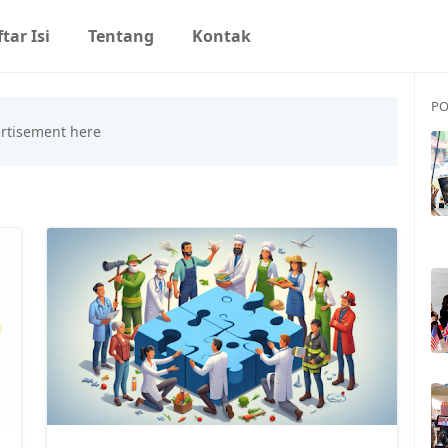
tar Isi
Tentang
Kontak
PO