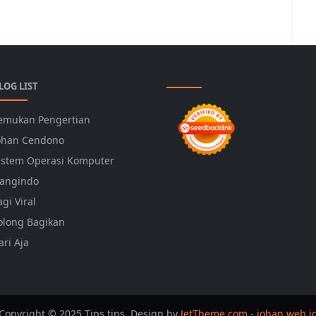
LOG LIST
emukan Pengertian
ohan Cendono
istem Operasi Komputer
angindo
agi Viral
olong Bagikan
ari Aja
Copyright © 2025 Tips tips. Design by
JetTheme.com
-
johan.web.i