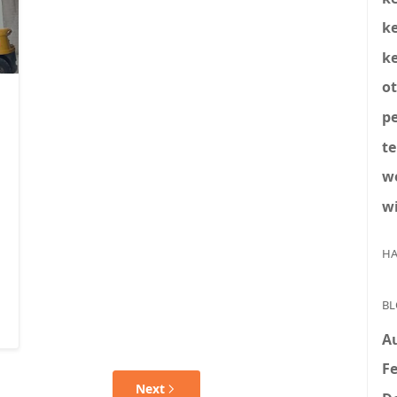
k
k
o
pe
t
w
w
HA
BL
A
Fe
Next