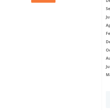
D
Se
Ju
Ap
Fe
D
Oc
A
Ju
M