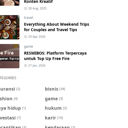
Konten Kreatif
28 Aug, 2025
travel
Everything About Weekend Trips
for Couples and Travel Tips
29 Apr, 2026
game
RESMIBOS: Platform Terpercaya
untuk Top Up Free Fire
27 Jan, 2026
TEGORIES
suransi
bisnis
[2]
[34]
ashion
game
[4]
[3]
aya hidup
hukum
[1]
[2]
vestasi
karir
[7]
[10]
ecantikan
kendaraan
[3]
[2]