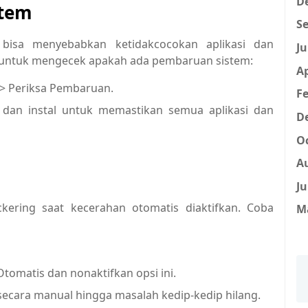
D
stem
Se
 bisa menyebabkan ketidakcocokan aplikasi dan
Ju
h untuk mengecek apakah ada pembaruan sistem:
Ap
> Periksa Pembaruan.
Fe
h dan instal untuk memastikan semua aplikasi dan
D
Oc
A
Ju
kering saat kecerahan otomatis diaktifkan. Coba
M
tomatis dan nonaktifkan opsi ini.
 secara manual hingga masalah kedip-kedip hilang.