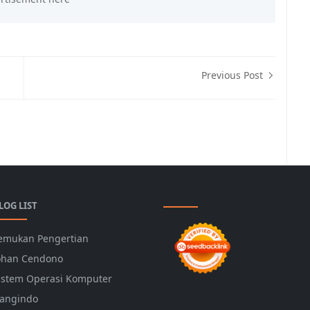
Previous Post
LOG LIST
emukan Pengertian
ohan Cendono
istem Operasi Komputer
angindo