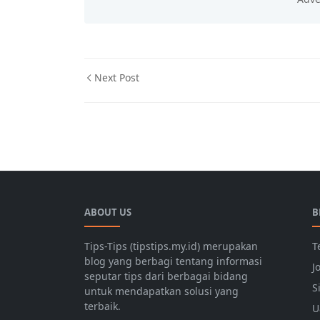
Next Post
teknologi
ABOUT US
B
Tips-Tips (tipstips.my.id) merupakan
T
blog yang berbagi tentang informasi
J
seputar tips dari berbagai bidang
S
untuk mendapatkan solusi yang
terbaik.
U