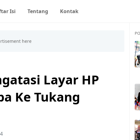
tar Isi
Tentang
Kontak
PO
gatasi Layar HP
pa Ke Tukang
24