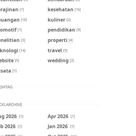
erajinan
kesehatan
[1]
[16]
euangan
kuliner
[16]
[2]
tomotif
pendidikan
[1]
[9]
nelitian
properti
[3]
[4]
eknologi
travel
[14]
[5]
ebsite
wedding
[5]
[2]
isata
[1]
SHTAG
OG ARCHIVE
ug 2026
Apr 2026
[1]
[1]
b 2026
Jan 2026
[1]
[1]