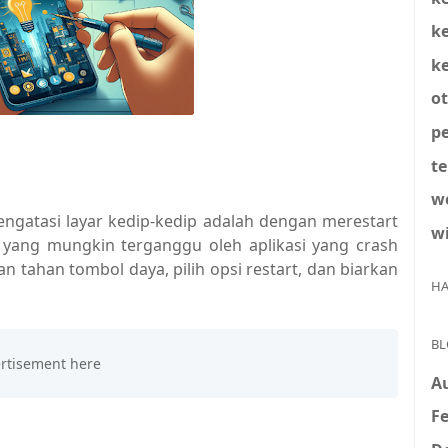
k
k
o
pe
t
w
engatasi layar kedip-kedip adalah dengan merestart
w
yang mungkin terganggu oleh aplikasi yang crash
an tahan tombol daya, pilih opsi restart, dan biarkan
HA
BL
A
Fe