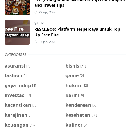
and Travel Tips
29 Apr, 2026
game
RESMIBOS: Platform Terpercaya untuk Top
Up Free Fire
27 Jan, 2026
CATEGORIES
asuransi
bisnis
[2]
[34]
fashion
game
[4]
[3]
gaya hidup
hukum
[1]
[2]
investasi
karir
[7]
[10]
kecantikan
kendaraan
[3]
[2]
kerajinan
kesehatan
[1]
[16]
keuangan
kuliner
[16]
[2]