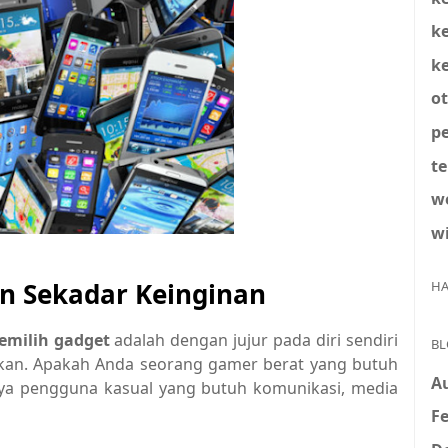
k
k
o
pe
t
w
w
n Sekadar Keinginan
HA
milih gadget
adalah dengan jujur pada diri sendiri
BL
kan. Apakah Anda seorang gamer berat yang butuh
A
ya pengguna kasual yang butuh komunikasi, media
Fe