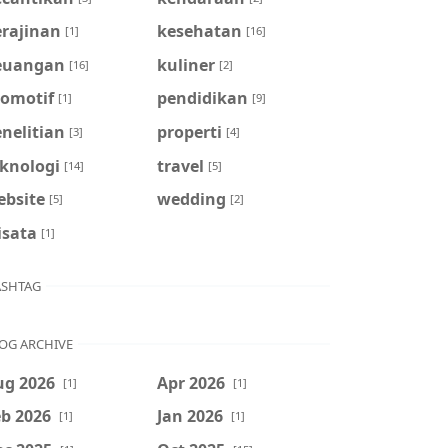
erajinan
kesehatan
[1]
[16]
euangan
kuliner
[16]
[2]
tomotif
pendidikan
[1]
[9]
nelitian
properti
[3]
[4]
eknologi
travel
[14]
[5]
ebsite
wedding
[5]
[2]
isata
[1]
SHTAG
OG ARCHIVE
ug 2026
Apr 2026
[1]
[1]
b 2026
Jan 2026
[1]
[1]