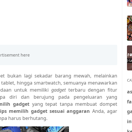
adget bukan lagi sekadar barang mewah, melainkan
CA
p, tablet, hingga smartwatch, semuanya menawarkan
odaan untuk memiliki
gadget
terbaru dengan fitur
a
lupa diri dan berujung pada pengeluaran yang
f
ilih gadget
yang tepat tanpa membuat dompet
tips memilih gadget sesuai anggaran
Anda, agar
g
npa harus berhutang.
in
k