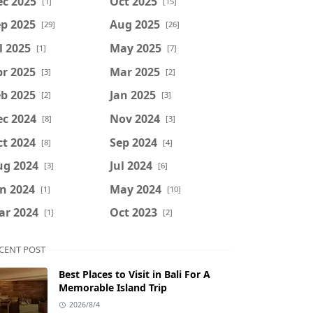
ec 2025
Oct 2025
[1]
[15]
p 2025
Aug 2025
[29]
[26]
l 2025
May 2025
[1]
[7]
r 2025
Mar 2025
[3]
[2]
b 2025
Jan 2025
[2]
[3]
ec 2024
Nov 2024
[8]
[3]
t 2024
Sep 2024
[8]
[4]
ug 2024
Jul 2024
[3]
[6]
n 2024
May 2024
[1]
[10]
ar 2024
Oct 2023
[1]
[2]
CENT POST
Best Places to Visit in Bali For A
Memorable Island Trip
2026/8/4