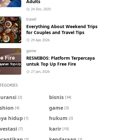
Adults
24 Dec, 2025
travel
Everything About Weekend Trips
for Couples and Travel Tips
29 Apr, 2026
game
RESMIBOS: Platform Terpercaya
untuk Top Up Free Fire
27 Jan, 2026
TEGORIES
suransi
bisnis
[2]
[34]
ashion
game
[4]
[3]
aya hidup
hukum
[1]
[2]
vestasi
karir
[7]
[10]
ecantikan
kendaraan
[3]
[2]