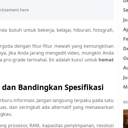
D
Se
Ju
Ap
a butuh untuk bekerja, belajar, hiburan, fotografi,
Fe
rgoda dengan fitur-fitur mewah yang kemungkinan
D
nya, jika Anda jarang mengedit video, mungkin Anda
Oc
 pro-grade termahal. Ini adalah kunci untuk
hemat
A
Ju
dan Bandingkan Spesifikasi
M
rburu informasi. Jangan langsung terpaku pada satu
RE
uas, dan seringkali ada alternatif yang menawarkan
ngkau.
ang prosesor, RAM, kapasitas penyimpanan, resolusi