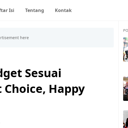
tar Isi
Tentang
Kontak
PO
dget Sesuai
 Choice, Happy
5