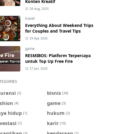
Konten Kreatif
28 Aug, 2025
travel
Everything About Weekend Trips
for Couples and Travel Tips
29 Apr, 2026
game
RESMIBOS: Platform Terpercaya
untuk Top Up Free Fire
27 Jan, 2026
TEGORIES
suransi
bisnis
[2]
[34]
ashion
game
[4]
[3]
aya hidup
hukum
[1]
[2]
vestasi
karir
[7]
[10]
ecantikan
kendaraan
[3]
[2]