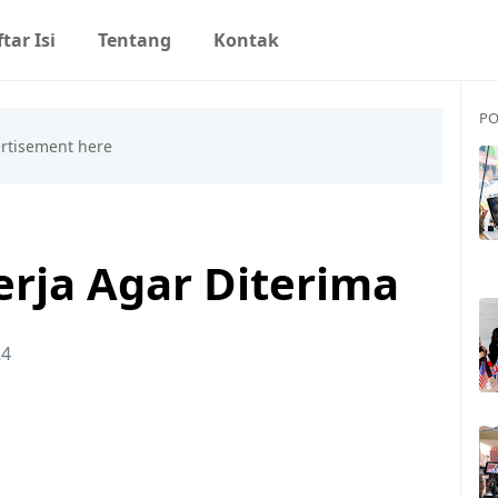
tar Isi
Tentang
Kontak
PO
erja Agar Diterima
24