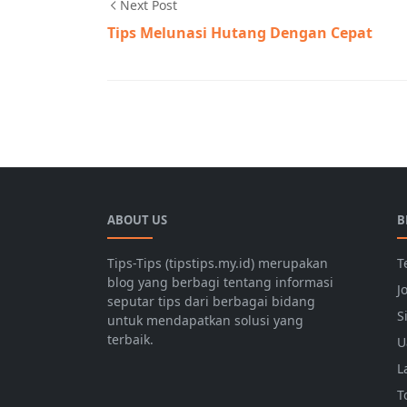
Next Post
Tips Melunasi Hutang Dengan Cepat
karir
ABOUT US
B
Tips-Tips (tipstips.my.id) merupakan
T
blog yang berbagi tentang informasi
J
seputar tips dari berbagai bidang
S
untuk mendapatkan solusi yang
terbaik.
U
L
T