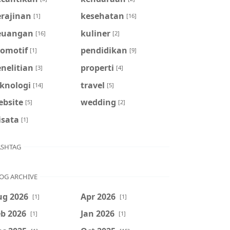
erajinan
kesehatan
[1]
[16]
euangan
kuliner
[16]
[2]
tomotif
pendidikan
[1]
[9]
nelitian
properti
[3]
[4]
eknologi
travel
[14]
[5]
ebsite
wedding
[5]
[2]
isata
[1]
SHTAG
OG ARCHIVE
ug 2026
Apr 2026
[1]
[1]
b 2026
Jan 2026
[1]
[1]