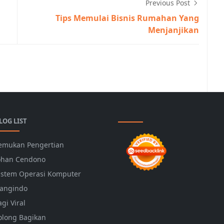
Previous Post
Tips Memulai Bisnis Rumahan Yang
Menjanjikan
LOG LIST
emukan Pengertian
ohan Cendono
istem Operasi Komputer
angindo
agi Viral
olong Bagikan