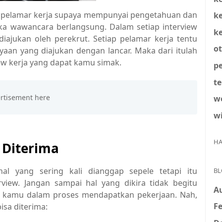
tuk pelamar kerja supaya mempunyai pengetahuan dan
k
ika wawancara berlangsung. Dalam setiap interview
k
iajukan oleh perekrut. Setiap pelamar kerja tentu
o
an yang diajukan dengan lancar. Maka dari itulah
iew kerja yang dapat kamu simak.
pe
t
w
w
HA
r Diterima
l yang sering kali dianggap sepele tetapi itu
BL
view. Jangan sampai hal yang dikira tidak begitu
A
ah kamu dalam proses mendapatkan pekerjaan. Nah,
Fe
bisa diterima: